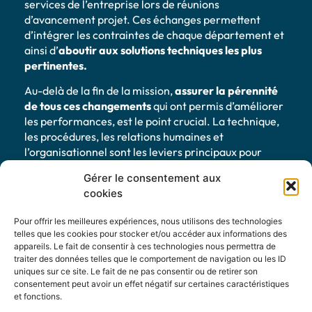
services de l’entreprise lors de réunions
d’avancement projet. Ces échanges permettent
d’intégrer les contraintes de chaque département et
ainsi d’
aboutir aux solutio
ns techniques les plus
pertinent
es.
Au-delà de la fin de la mission,
assurer la pérennité
de tous ces changements
qui ont permis d’améliorer
les performances, est le point crucial. La technique,
les procédures, les relations humaines et
l’organisationnel sont les leviers principaux pour
permettre cette efficacité pérenne.
Gérer le consentement aux
Si par mon expérience humaine et technique dans
cookies
l’industrie, je peux vous aider
à améliorer un service,
Pour offrir les meilleures expériences, nous utilisons des technologies
développer un produit
ou vous apporter un soutien
telles que les cookies pour stocker et/ou accéder aux informations des
d’une manière ou d’une autre, contactez-moi.
appareils. Le fait de consentir à ces technologies nous permettra de
traiter des données telles que le comportement de navigation ou les ID
uniques sur ce site. Le fait de ne pas consentir ou de retirer son
consentement peut avoir un effet négatif sur certaines caractéristiques
et fonctions.