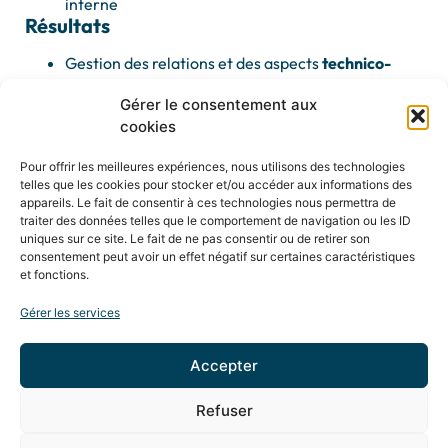
interne
Résultats
Gestion des relations et des aspects
technico-
économique
avec le client
Gérer le consentement aux
Gestion et supervision
du fournisseur
cookies
Bilan de ce projet :
Qualité conforme
aux attendus du client
Pour offrir les meilleures expériences, nous utilisons des technologies
Livré à la
date contractuelle
telles que les cookies pour stocker et/ou accéder aux informations des
Bilan
financier positif,
marge initiale
appareils. Le fait de consentir à ces technologies nous permettra de
garantie
traiter des données telles que le comportement de navigation ou les ID
uniques sur ce site. Le fait de ne pas consentir ou de retirer son
consentement peut avoir un effet négatif sur certaines caractéristiques
et fonctions.
Gérer les services
Accepter
Refuser
Mentions Légales
Création Agence MagicWeb