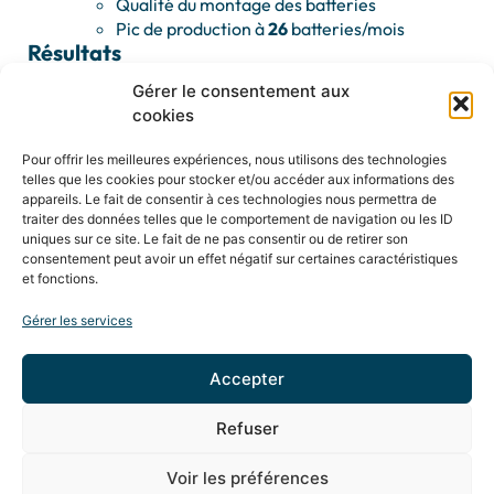
Qualité du montage des batteries
Pic de production à
26
batteries/mois
Résultats
Gérer le consentement aux
Gestion des aspects
techniques et financiers
cookies
Mise en place et gestion
du plan selon les axes :
Opération
Pour offrir les meilleures expériences, nous utilisons des technologies
Qualité
telles que les cookies pour stocker et/ou accéder aux informations des
HSE
appareils. Le fait de consentir à ces technologies nous permettra de
25
points au total, dont
14
démarrés et
3
appliqués
traiter des données telles que le comportement de navigation ou les ID
uniques sur ce site. Le fait de ne pas consentir ou de retirer son
consentement peut avoir un effet négatif sur certaines caractéristiques
et fonctions.
Gérer les services
Accepter
Refuser
Mentions Légales
Création Agence MagicWeb
Voir les préférences
Politique de cookies (UE)