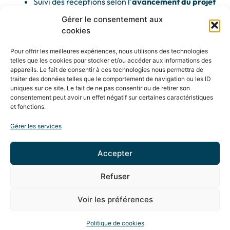
Suivi des réceptions selon l’
avancement du projet
Résultats
Gérer le consentement aux
cookies
Supervision et gestion
des fournisseurs sur le
périmètre (2014 – 15 châssis)
Pour offrir les meilleures expériences, nous utilisons des technologies
Rédaction et suivi des
protocoles de contrôle
telles que les cookies pour stocker et/ou accéder aux informations des
Réduction du
délai de mise
à disposition
à moins
appareils. Le fait de consentir à ces technologies nous permettra de
de
5 jours
traiter des données telles que le comportement de navigation ou les ID
uniques sur ce site. Le fait de ne pas consentir ou de retirer son
consentement peut avoir un effet négatif sur certaines caractéristiques
et fonctions.
Gérer les services
Accepter
Refuser
Mentions Légales
Création Agence MagicWeb
Voir les préférences
Politique de cookies (UE)
Politique de cookies