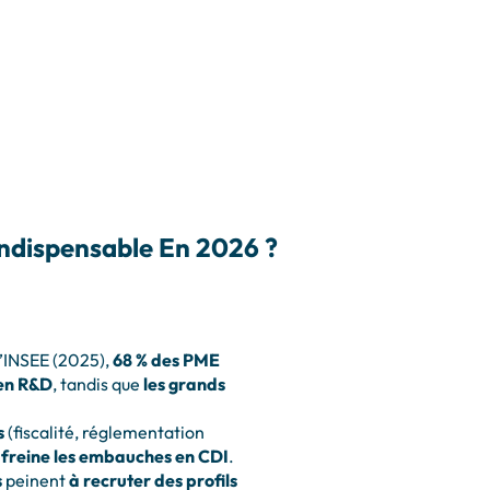
Indispensable En 2026 ?
l’INSEE (2025),
68 % des PME
 en R&D
, tandis que
les grands
s
(fiscalité, réglementation
 freine les embauches en CDI
.
s
peinent
à recruter des profils