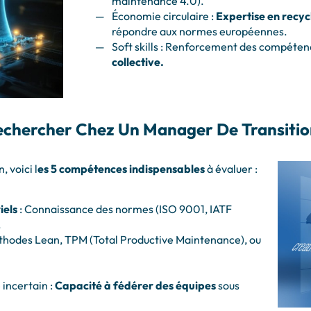
maintenance 4.0).
Économie circulaire :
Expertise en recyc
répondre aux normes européennes.
Soft skills : Renforcement des compéte
collective.
echercher Chez Un Manager De Transition
, voici l
es 5 compétences indispensables
à évaluer :
iels
: Connaissance des normes (ISO 9001, IATF
.
thodes Lean, TPM (Total Productive Maintenance), ou
incertain :
Capacité à fédérer des équipes
sous