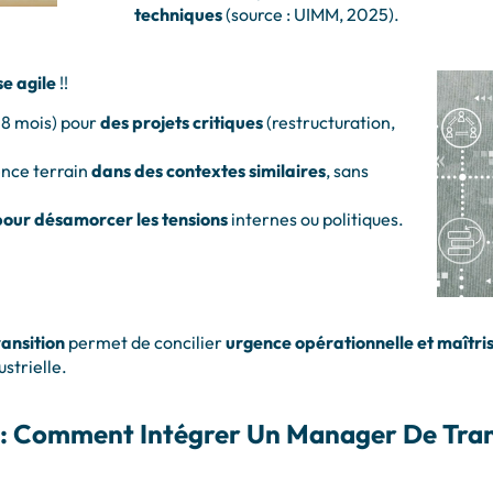
techniques
(source : UIMM, 2025).
e agile
!!
 18 mois) pour
des projets critiques
(restructuration,
ence terrain
dans des contextes similaires
, sans
our désamorcer les tensions
internes ou politiques.
ansition
permet de concilier
urgence opérationnelle et maîtris
strielle.
s : Comment Intégrer Un Manager De Tran