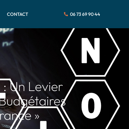
CONTACT
06 73 69 90 44
 : Un Levier
 Budgétaires
France »