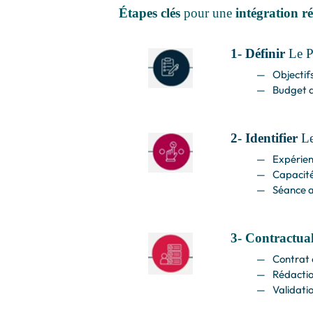
Étapes clés
pour une
intégration ré
1- Définir
Le P
Objectifs
Budget a
2- Identifier
Le
Expérien
Capacité
Séance af
3- Contractual
Contrat c
Rédactio
Validatio