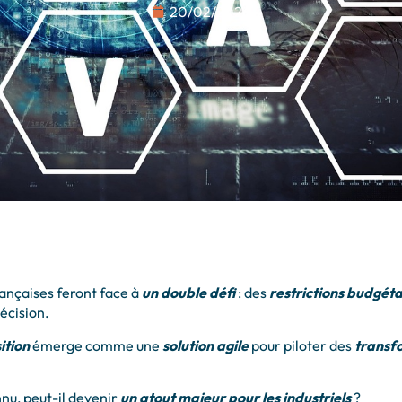
20/02/2026
rançaises feront face à
un double défi
: des
restrictions budgéta
décision.
ition
émerge comme une
solution agile
pour piloter des
transfo
nu, peut-il devenir
un atout majeur pour les industriels
?