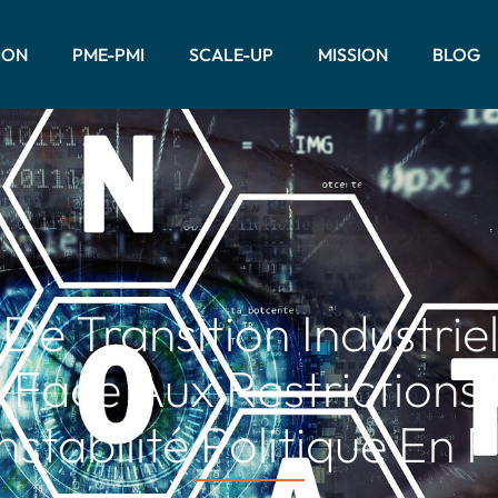
ION
PME-PMI
SCALE-UP
MISSION
BLOG
e Transition Industriel
 Face Aux Restrictions
instabilité Politique En 